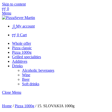
Skip to content
0
Menu
My account
0
Cart
Whole offer
Pizza classic
Pizza 1000g
Grilled specialities
Additives
Drinks
Alcoholic beverages
Wine
Beer
Soft drinks
Close Menu
Home
/
Pizza 1000g
/ 15. SLOVAKIA 1000g