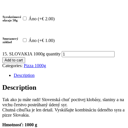
Syrokrémové
Áno (
+
€
2.00
)
okraje 50g
Smotanový
Áno (
+
€
1.00
)
základ
15. SLOVAKIA 1000g quantity
Add to cart
Categories:
Pizza 1000g
Description
Description
Tak ako ju máte radi! Slovenská chuť poctivej klobásy, slaniny a na
vrchu čerstvo postrúhaný údený syr.
Chutná cibuľka je len detail. Vyskúšajte kombináciu údeného syra a
pizze Slovakia.
Hmotnosť: 1000 g