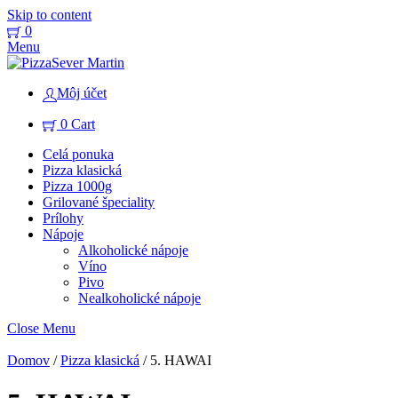
Skip to content
0
Menu
Môj účet
0
Cart
Celá ponuka
Pizza klasická
Pizza 1000g
Grilované špeciality
Prílohy
Nápoje
Alkoholické nápoje
Víno
Pivo
Nealkoholické nápoje
Close Menu
Domov
/
Pizza klasická
/ 5. HAWAI