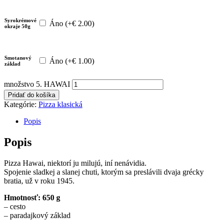
Syrokrémové
Áno (
+
€
2.00
)
okraje 50g
Smotanový
Áno (
+
€
1.00
)
základ
množstvo 5. HAWAI
Pridať do košíka
Kategórie:
Pizza klasická
Popis
Popis
Pizza Hawai, niektorí ju milujú, iní nenávidia.
Spojenie sladkej a slanej chuti, ktorým sa preslávili dvaja grécky
bratia, už v roku 1945.
Hmotnosť: 650 g
– cesto
– paradajkový základ