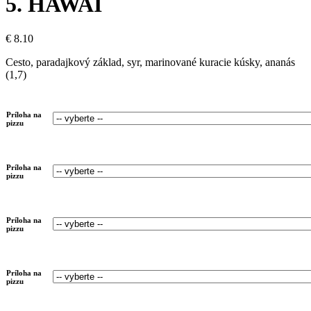
5. HAWAI
€
8.10
Cesto, paradajkový základ, syr, marinované kuracie kúsky, ananás
(1,7)
Príloha na
pizzu
Príloha na
pizzu
Príloha na
pizzu
Príloha na
pizzu